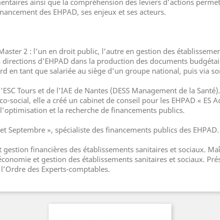
entaires ainsi que la compréhension des leviers d’actions perme
financement des EHPAD, ses enjeux et ses acteurs.
aster 2 : l’un en droit public, l’autre en gestion des établisseme
es directions d’EHPAD dans la production des documents budgétaire
d en tant que salariée au siège d’un groupe national, puis via so
’ESC Tours et de l’IAE de Nantes (DESS Management de la Santé).
co-social, elle a créé un cabinet de conseil pour les EHPAD « E
 l’optimisation et la recherche de financements publics.
net Septembre », spécialiste des financements publics des EHPAD.
 gestion financières des établissements sanitaires et sociaux. Maî
d’économie et gestion des établissements sanitaires et sociaux. Pr
à l’Ordre des Experts-comptables.