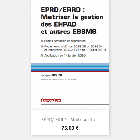
Aperçu

EPRD/ ERRD : Maîtriser La...
Prix
AJOUTER
75,00 €