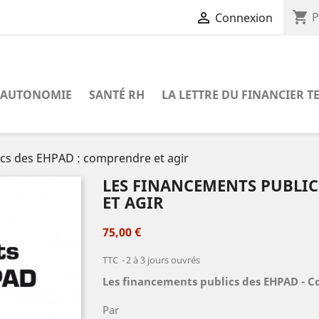
shopping_cart

P
Connexion
AUTONOMIE
SANTÉ RH
LA LETTRE DU FINANCIER T
ics des EHPAD : comprendre et agir
LES FINANCEMENTS PUBLIC
ET AGIR
75,00 €
TTC
2 à 3 jours ouvrés
Les financements publics des EHPAD - C
Par