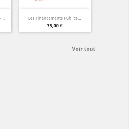
Aperçu

...
Les Financements Publics...
Prix
AJOUTER
75,00 €
Voir tout