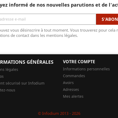
yez informé de nos nouvelles parutions et de l'ac
uvez vous désinscrire à tout moment. Vous trouverez pour cela 
tions de contact dans les mentions légales.
RMATIONS GÉNÉRALES
VOTRE COMPTE
Informations personnelles
ns légales
Commandes
os
Avoirs
nt sécurisé sur Infodium
Adresses
tez-nous
Mes alertes
© Infodium 2013 - 2026