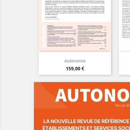
Aperçu

Autonomie
Prix
AJOUTER
159,00 €