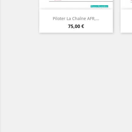
Aperçu

Piloter La Chaîne AFR,...
Prix
AJOUTER
75,00 €