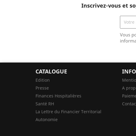
Inscrivez-vous et so
Vous po
informa
CATALOGUE
INFO
Edition
Mentio
Presse
A prop
Finances Hospitalières
Paieme
Santé RH
Contac
La Lettre du Financier Territorial
Autonomie