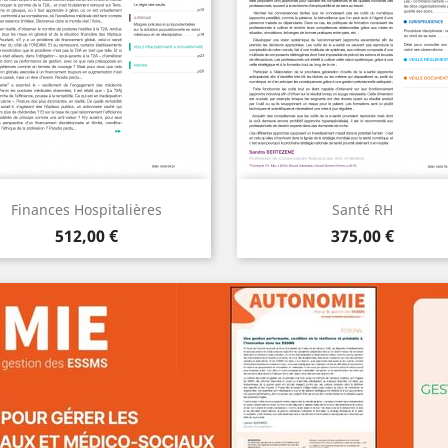
Aperçu
Aperçu


Finances Hospitalières
Santé RH
Prix
Prix
AJOUTER
AJOUTER
512,00 €
375,00 €