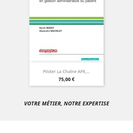
Aperçu

Piloter La Chaîne AFR,...
Prix
AJOUTER
75,00 €
VOTRE MÉTIER, NOTRE EXPERTISE