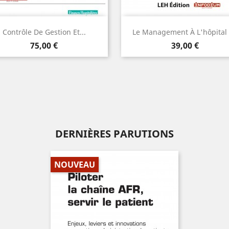
Aperçu
Aperçu


Contrôle De Gestion Et...
Le Management À L'hôpital -
Prix
Prix
AJOUTER
AJOUTER
75,00 €
39,00 €
DERNIÈRES PARUTIONS
NOUVEAU