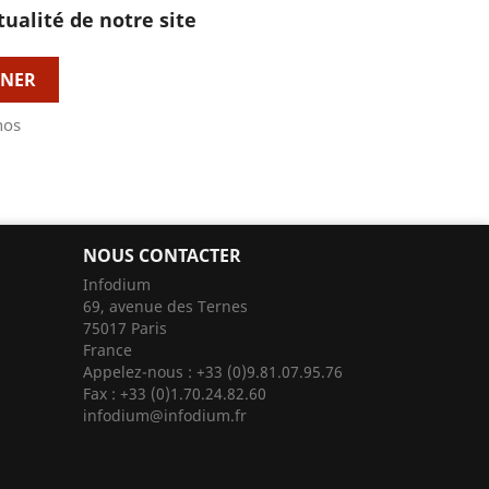
tualité de notre site
nos
NOUS CONTACTER
Infodium
69, avenue des Ternes
75017 Paris
France
Appelez-nous :
+33 (0)9.81.07.95.76
Fax :
+33 (0)1.70.24.82.60
infodium@infodium.fr