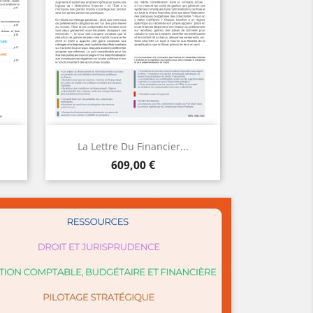
Aperçu

La Lettre Du Financier...
Prix
AJOUTER
609,00 €